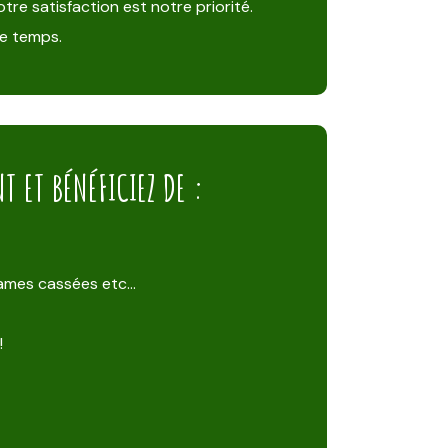
tre satisfaction est notre priorité.
de temps.
 ET BÉNÉFICIEZ DE :
 lames cassées etc…
!