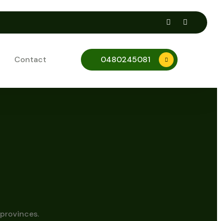
Contact
0480245081
 provinces.