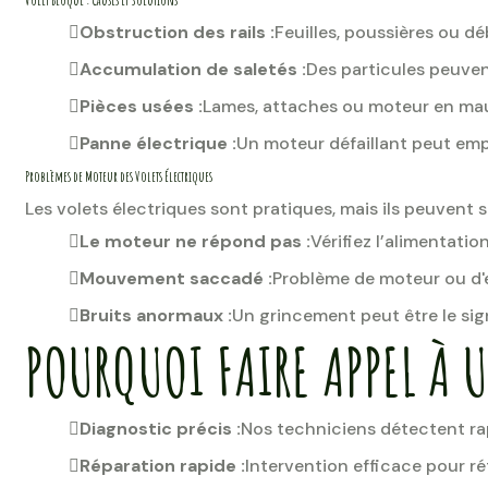
Volet Bloqué : Causes et Solutions
Obstruction des rails :
Feuilles, poussières ou 
Accumulation de saletés :
Des particules peuvent
Pièces usées :
Lames, attaches ou moteur en mau
Panne électrique :
Un moteur défaillant peut em
Problèmes de Moteur des Volets Électriques
Les volets électriques sont pratiques, mais ils peuvent 
Le moteur ne répond pas :
Vérifiez l’alimentation
Mouvement saccadé :
Problème de moteur ou d'
Bruits anormaux :
Un grincement peut être le si
POURQUOI FAIRE APPEL À U
Diagnostic précis :
Nos techniciens détectent ra
Réparation rapide :
Intervention efficace pour rét