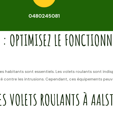
0480245081
 : OPTIMISEZ LE FONCTION
des habitants sont essentiels. Les volets roulants sont indi
rité contre les intrusions. Cependant, ces équipements peu
ES VOLETS ROULANTS À AALS