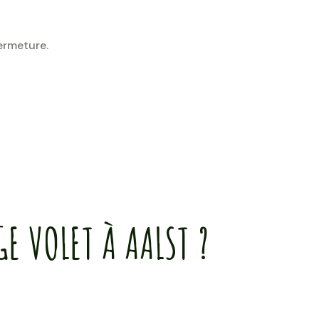
fermeture.
E VOLET À AALST ?