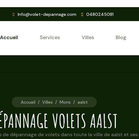
Info@volet-depannage.com
0480245081
Accueil
Services
Villes
Blog
Accueil
/
Villes
/
Mons
/
aalst
ÉPANNAGE VOLETS AALST
de dépannage de volets dans toute la ville de aalst et ses