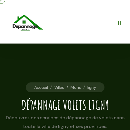
Accueil
/
Villes
/
Mons
/
ligny
DÉPANNAGE VOLETS LIGNY
Découvrez nos services de dépannage de volets dans
toute la ville de ligny et ses provinces.