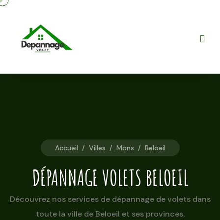
Accueil
/
Villes
/
Mons
/
Beloeil
DÉPANNAGE VOLETS BELOEIL
Découvrez nos services de dépannage de volets dans
toute la ville de Beloeil et ses provinces.