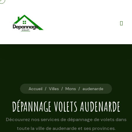
Accueil
/
Villes
/
Mons
/
audenarde
DÉPANNAGE VOLETS AUDENARDE
Découvrez nos services de dépannage de volets dans
toute la ville de audenarde et ses provinces.