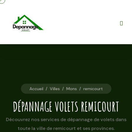
Accueil
/
Villes
/
Mons
/
remicourt
DÉPANNAGE VOLETS REMICOURT
Découvrez nos services de dépannage de volets dans
toute la ville de remicourt et ses provinces.