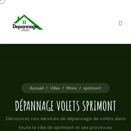
Accueil
/
Villes
/
Mons
/
sprimont
DÉPANNAGE VOLETS SPRIMONT
Découvrez nos services de dépannage de volets dans
toute la ville de sprimont et ses provinces.