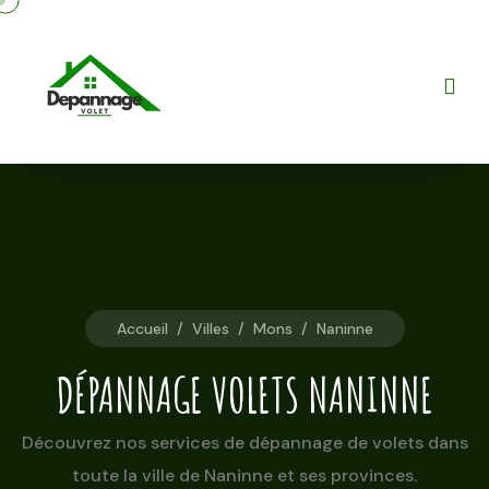
Accueil
/
Villes
/
Mons
/
Naninne
DÉPANNAGE VOLETS NANINNE
Découvrez nos services de dépannage de volets dans
toute la ville de Naninne et ses provinces.