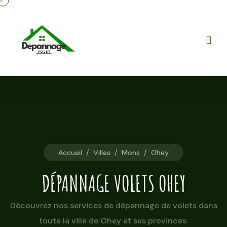
Accueil
/
Villes
/
Mons
/
Ohey
DÉPANNAGE VOLETS OHEY
Découvrez nos services de dépannage de volets dans
toute la ville de Ohey et ses provinces.