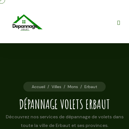
Accueil
/
Villes
/
Mons
/
Erbaut
DÉPANNAGE VOLETS ERBAUT
Découvrez nos services de dépannage de volets dans
toute la ville de Erbaut et ses provinces.