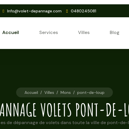
Info@volet-depannage.com
0480245081
Accueil
Services
Villes
Blog
Accueil
/
Villes
/
Mons
/
pont-de-loup
PANNAGE VOLETS PONT-DE-L
es de dépannage de volets dans toute la ville de pont-de-l