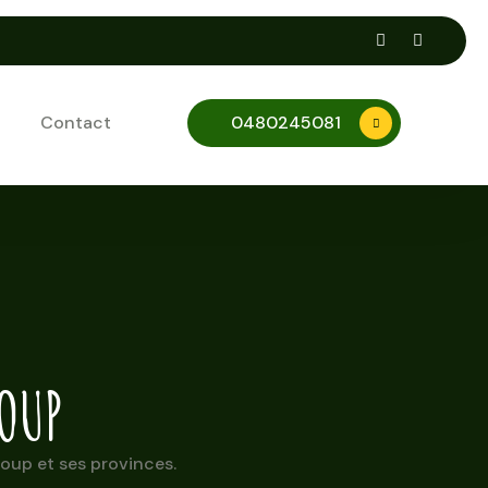
Contact
0480245081
OUP
oup et ses provinces.