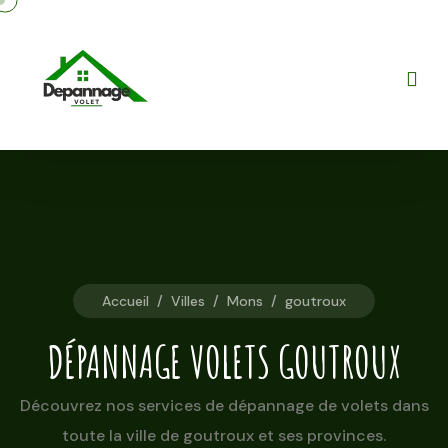
Accueil
/
Villes
/
Mons
/
goutroux
DÉPANNAGE VOLETS GOUTROUX
Découvrez nos services de dépannage de volets dans
toute la ville de goutroux et ses provinces.