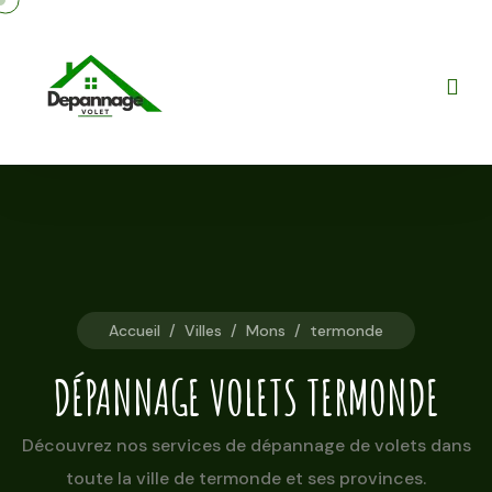
Accueil
/
Villes
/
Mons
/
termonde
DÉPANNAGE VOLETS TERMONDE
Découvrez nos services de dépannage de volets dans
toute la ville de termonde et ses provinces.