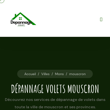
Accueil
/
Villes
/
Mons
/
mouscron
DÉPANNAGE VOLETS MOUSCRON
Découvrez nos services de dépannage de volets dans
toute la ville de mouscron et ses provinces.