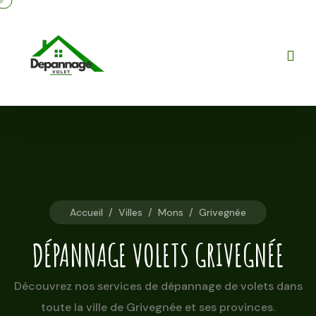
Accueil
/
Villes
/
Mons
/
Grivegnée
DÉPANNAGE VOLETS GRIVEGNÉE
Découvrez nos services de dépannage de volets dans
toute la ville de Grivegnée et ses provinces.