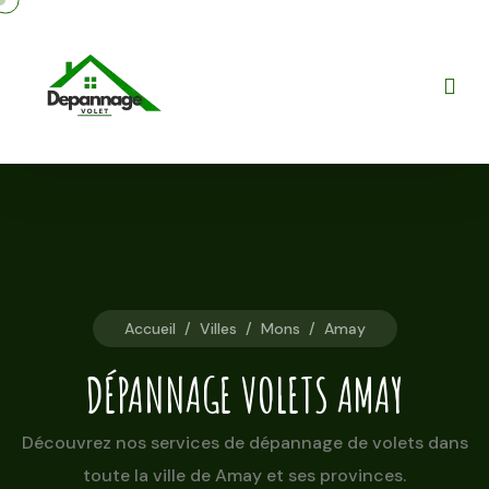
Accueil
/
Villes
/
Mons
/
Amay
DÉPANNAGE VOLETS AMAY
Découvrez nos services de dépannage de volets dans
toute la ville de Amay et ses provinces.