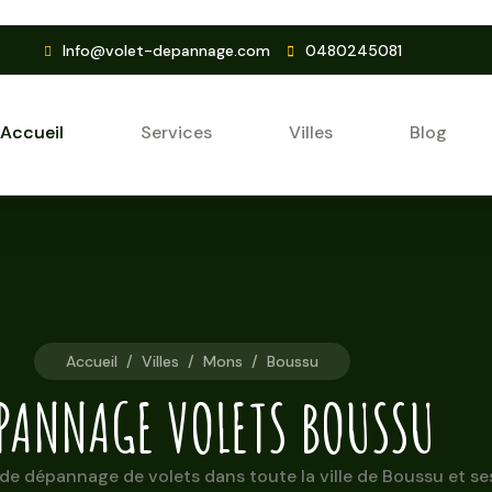
Info@volet-depannage.com
0480245081
Accueil
Services
Villes
Blog
Accueil
/
Villes
/
Mons
/
Boussu
PANNAGE VOLETS BOUSSU
de dépannage de volets dans toute la ville de Boussu et se