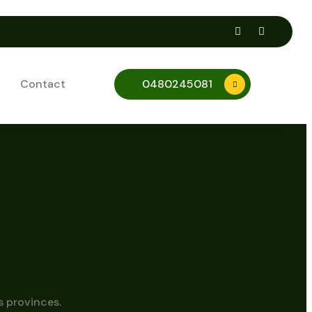
Contact
0480245081
s provinces.