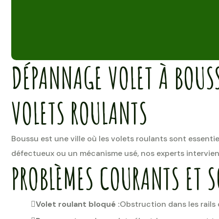
DÉPANNAGE VOLET À BOUS
VOLETS ROULANTS
Boussu est une ville où les volets roulants sont essenti
défectueux ou un mécanisme usé, nos experts intervien
PROBLÈMES COURANTS ET 
Volet roulant bloqué :
Obstruction dans les rails 