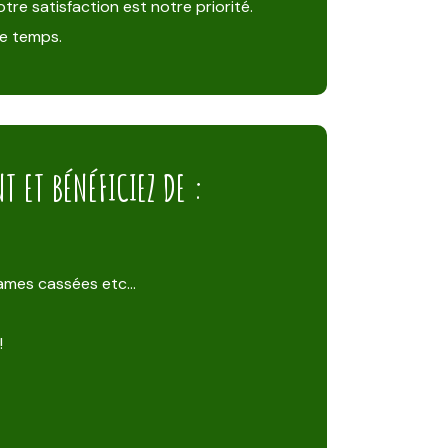
tre satisfaction est notre priorité.
de temps.
 ET BÉNÉFICIEZ DE :
 lames cassées etc…
!