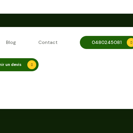
Blog
Contact
0480245081
ir un devis