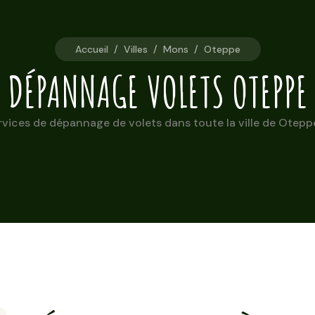
Accueil
/
Villes
/
Mons
/
Oteppe
DÉPANNAGE VOLETS OTEPPE
vices de dépannage de volets dans toute la ville de Oteppe