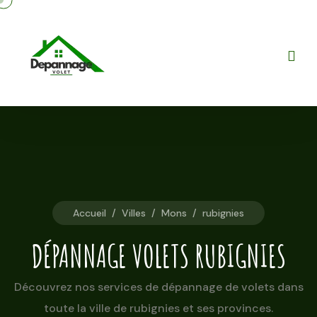
Accueil
/
Villes
/
Mons
/
rubignies
DÉPANNAGE VOLETS RUBIGNIES
Découvrez nos services de dépannage de volets dans
toute la ville de rubignies et ses provinces.