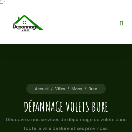
Accueil
/
Villes
/
Mons
/
Bure
DÉPANNAGE VOLETS BURE
Découvrez nos services de dépannage de volets dans
toute la ville de Bure et ses provinces.