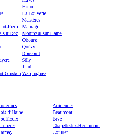
Hornu
re
La Bouverie
Maisières
int-Pierre
Maurage
s-sur-Roc
Montrœul-sur-Haine
Obourg
n
Quévy
Roucourt
uyère
Silly
Thuin
int-Ghislain
Warquignies
nderlues
Arquennes
ois-d’Haine
Beaumont
ouffioulx
Brye
arnières
Chapelle-lez-Herlaimont
himay
Couillet