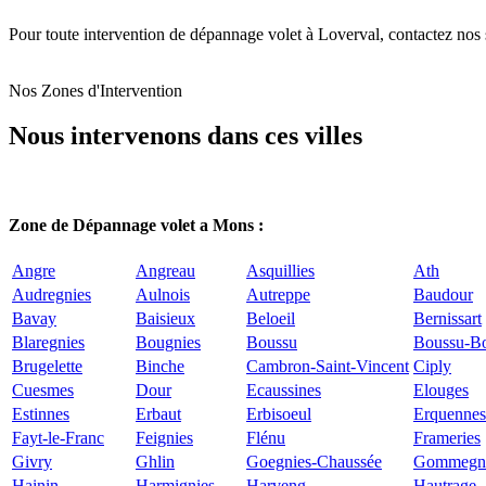
Pour toute intervention de dépannage volet à Loverval, contactez nos s
Nos Zones d'Intervention
Nous intervenons dans ces villes
Zone de Dépannage volet a Mons :
Angre
Angreau
Asquillies
Ath
Audregnies
Aulnois
Autreppe
Baudour
Bavay
Baisieux
Beloeil
Bernissart
Blaregnies
Bougnies
Boussu
Boussu-Bo
Brugelette
Binche
Cambron-Saint-Vincent
Ciply
Cuesmes
Dour
Ecaussines
Elouges
Estinnes
Erbaut
Erbisoeul
Erquennes
Fayt-le-Franc
Feignies
Flénu
Frameries
Givry
Ghlin
Goegnies-Chaussée
Gommegn
Hainin
Harmignies
Harveng
Hautrage