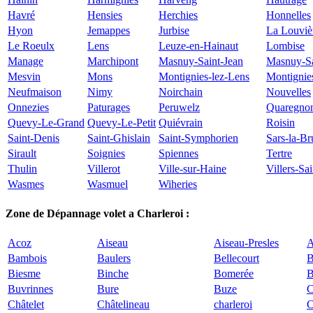
Havré
Hensies
Herchies
Honnelles
Hyon
Jemappes
Jurbise
La Louviè
Le Roeulx
Lens
Leuze-en-Hainaut
Lombise
Manage
Marchipont
Masnuy-Saint-Jean
Masnuy-Sa
Mesvin
Mons
Montignies-lez-Lens
Montignie
Neufmaison
Nimy
Noirchain
Nouvelles
Onnezies
Paturages
Peruwelz
Quaregno
Quevy-Le-Grand
Quevy-Le-Petit
Quiévrain
Roisin
Saint-Denis
Saint-Ghislain
Saint-Symphorien
Sars-la-Br
Sirault
Soignies
Spiennes
Tertre
Thulin
Villerot
Ville-sur-Haine
Villers-Sa
Wasmes
Wasmuel
Wiheries
Zone de Dépannage volet a Charleroi :
Acoz
Aiseau
Aiseau-Presles
A
Bambois
Baulers
Bellecourt
B
Biesme
Binche
Bomerée
B
Buvrinnes
Bure
Buze
C
Châtelet
Châtelineau
charleroi
C