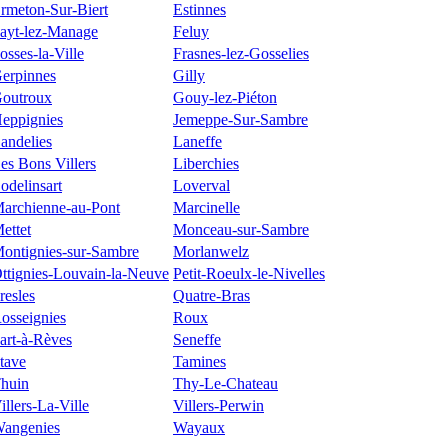
rmeton-Sur-Biert
Estinnes
ayt-lez-Manage
Feluy
osses-la-Ville
Frasnes-lez-Gosselies
erpinnes
Gilly
outroux
Gouy-lez-Piéton
eppignies
Jemeppe-Sur-Sambre
andelies
Laneffe
es Bons Villers
Liberchies
odelinsart
Loverval
archienne-au-Pont
Marcinelle
ettet
Monceau-sur-Sambre
ontignies-sur-Sambre
Morlanwelz
ttignies-Louvain-la-Neuve
Petit-Roeulx-le-Nivelles
resles
Quatre-Bras
osseignies
Roux
art-à-Rèves
Seneffe
tave
Tamines
huin
Thy-Le-Chateau
illers-La-Ville
Villers-Perwin
angenies
Wayaux