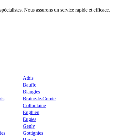
pécialistes. Nous assurons un service rapide et efficace.
Athis
Bauffe
Blaugies
is
Braine-le-Comte
Colfontaine
Enghien
Eugies
Genly
ies
Gottignies
Havay