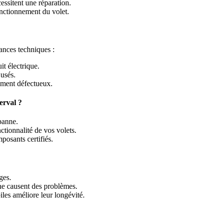
ssitent une réparation.
nctionnement du volet.
lances techniques :
it électrique.
usés.
ément défectueux.
erval ?
panne.
nctionnalité de vos volets.
osants certifiés.
ges.
 ne causent des problèmes.
les améliore leur longévité.