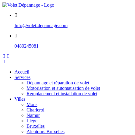
Info@volet-depannage.com
0480245081
Accueil
Services
Dépannage et réparation de volet
Motorisation et automatisation de volet
Remplacement et installation de volet
Villes
Mons
Charleroi
Namur
Liège
Bruxelles
Alentours Bruxelles