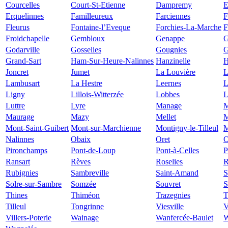
Courcelles
Court-St-Etienne
Dampremy
E
Erquelinnes
Familleureux
Farciennes
F
Fleurus
Fontaine-l’Eveque
Forchies-La-Marche
F
Froidchapelle
Gembloux
Genappe
G
Godarville
Gosselies
Gougnies
G
Grand-Sart
Ham-Sur-Heure-Nalinnes
Hanzinelle
H
Joncret
Jumet
La Louvière
L
Lambusart
La Hestre
Leernes
L
Ligny
Lillois-Witterzée
Lobbes
L
Luttre
Lyre
Manage
M
Maurage
Mazy
Mellet
M
Mont-Saint-Guibert
Mont-sur-Marchienne
Montigny-le-Tilleul
M
Nalinnes
Obaix
Oret
O
Pironchamps
Pont-de-Loup
Pont-à-Celles
P
Ransart
Rèves
Roselies
R
Rubignies
Sambreville
Saint-Amand
S
Solre-sur-Sambre
Somzée
Souvret
S
Thines
Thiméon
Trazegnies
T
Tilleul
Tongrinne
Viesville
V
Villers-Poterie
Wainage
Wanfercée-Baulet
W