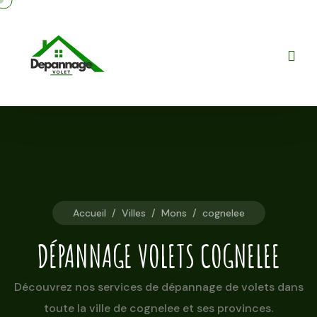
Accueil
/
Villes
/
Mons
/
cognelee
DÉPANNAGE VOLETS COGNELEE
Découvrez nos services de dépannage de volets dans
toute la ville de cognelee et ses provinces.