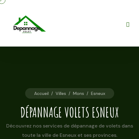
Accueil
/
Villes
/
Mons
/
Esneux
DÉPANNAGE VOLETS ESNEUX
Découvrez nos services de dépannage de volets dans
toute la ville de Esneux et ses provinces.