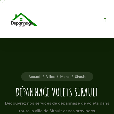
Accueil
/
Villes
/
Mons
/
Sirault
DÉPANNAGE VOLETS SIRAULT
Découvrez nos services de dépannage de volets dans
toute la ville de Sirault et ses provinces.