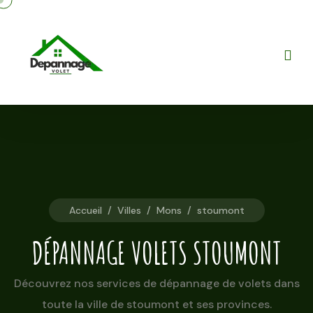
Accueil
/
Villes
/
Mons
/
stoumont
DÉPANNAGE VOLETS STOUMONT
Découvrez nos services de dépannage de volets dans
toute la ville de stoumont et ses provinces.