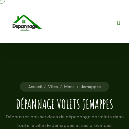
Accueil
/
Villes
/
Mons
/
Jemappes
DÉPANNAGE VOLETS JEMAPPES
Découvrez nos services de dépannage de volets dans
toute la ville de Jemappes et ses provinces.