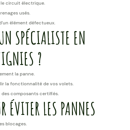
 le circuit électrique.
renages usés.
 d'un élément défectueux.
UN SPÉCIALISTE EN
IGNIES ?
ement la panne.
ir la fonctionnalité de vos volets.
des composants certifiés.
R ÉVITER LES PANNES
les blocages.