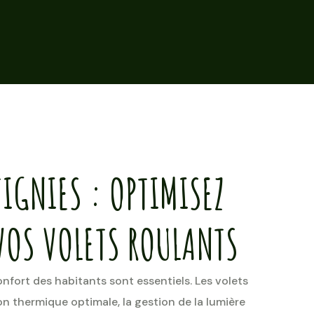
IGNIES : OPTIMISEZ
VOS VOLETS ROULANTS
onfort des habitants sont essentiels. Les volets
on thermique optimale, la gestion de la lumière