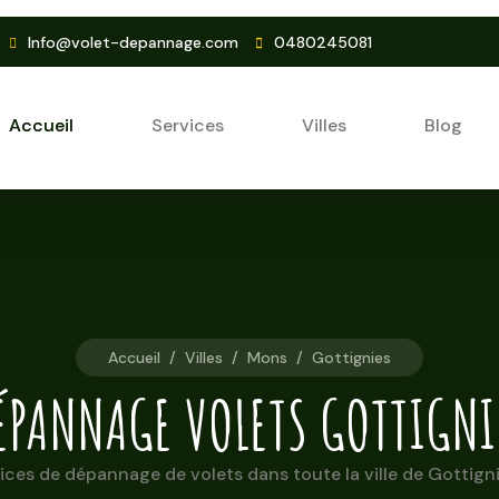
Info@volet-depannage.com
0480245081
Accueil
Services
Villes
Blog
Accueil
/
Villes
/
Mons
/
Gottignies
ÉPANNAGE VOLETS GOTTIGNI
ces de dépannage de volets dans toute la ville de Gottigni