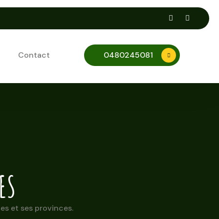
Contact
0480245081
ES
es et ses provinces.