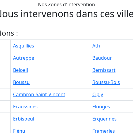
Nos Zones d'Intervention
ous intervenons dans ces vill
ons :
Asquillies
Ath
Autreppe
Baudour
Beloeil
Bernissart
Boussu
Boussu-Bois
Cambron-Saint-Vincent
Ciply
Ecaussines
Elouges
Erbisoeul
Erquennes
Flénu
Frameries