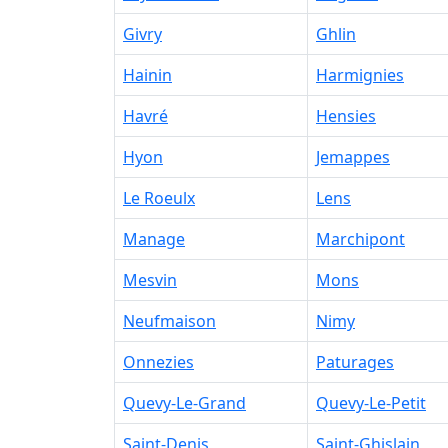
Givry
Ghlin
Hainin
Harmignies
Havré
Hensies
Hyon
Jemappes
Le Roeulx
Lens
Manage
Marchipont
Mesvin
Mons
Neufmaison
Nimy
Onnezies
Paturages
Quevy-Le-Grand
Quevy-Le-Petit
Saint-Denis
Saint-Ghislain