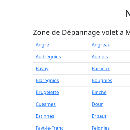
N
Zone de Dépannage volet a M
Angre
Angreau
Audregnies
Aulnois
Bavay
Baisieux
Blaregnies
Bougnies
Brugelette
Binche
Cuesmes
Dour
Estinnes
Erbaut
Fayt-le-Franc
Feignies