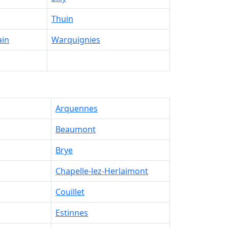
Thuin
ain
Warquignies
Arquennes
Beaumont
Brye
Chapelle-lez-Herlaimont
Couillet
Estinnes