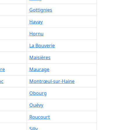
Gottignies
Havay
Hornu
La Bouverie
Maisières
rre
Maurage
oc
Montrœul-sur-Haine
Obourg
Quévy
Roucourt
Silly