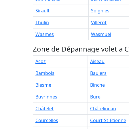
Sirault
Soignies
Thulin
Villerot
Wasmes
Wasmuel
Zone de Dépannage volet a Ch
Acoz
Aiseau
Bambois
Baulers
Biesme
Binche
Buvrinnes
Bure
Châtelet
Châtelineau
Courcelles
Court-St-Etienne