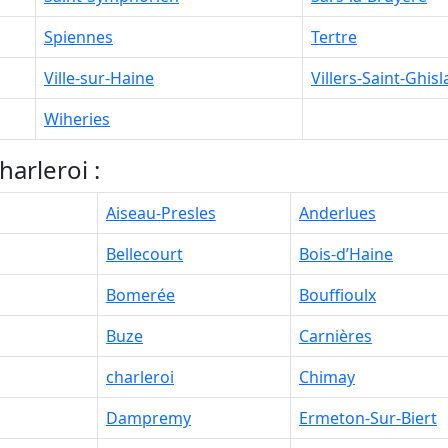
Spiennes
Tertre
Ville-sur-Haine
Villers-Saint-Ghisl
Wiheries
arleroi :
Aiseau-Presles
Anderlues
Bellecourt
Bois-d’Haine
Bomerée
Bouffioulx
Buze
Carnières
charleroi
Chimay
Dampremy
Ermeton-Sur-Biert