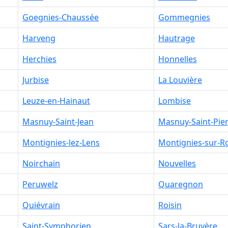
Goegnies-Chaussée
Gommegnies
Harveng
Hautrage
Herchies
Honnelles
Jurbise
La Louvière
Leuze-en-Hainaut
Lombise
Masnuy-Saint-Jean
Masnuy-Saint-Pie
Montignies-lez-Lens
Montignies-sur-R
Noirchain
Nouvelles
Peruwelz
Quaregnon
Quiévrain
Roisin
Saint-Symphorien
Sars-la-Bruyère