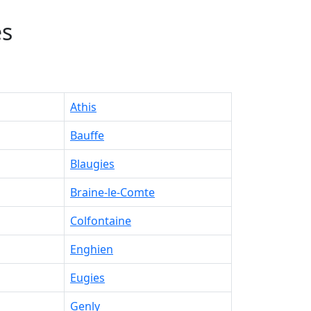
es
Athis
Bauffe
Blaugies
Braine-le-Comte
Colfontaine
Enghien
Eugies
Genly