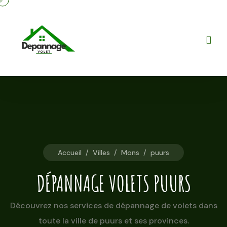
Accueil
/
Villes
/
Mons
/
puurs
DÉPANNAGE VOLETS PUURS
Découvrez nos services de dépannage de volets dans
toute la ville de puurs et ses provinces.