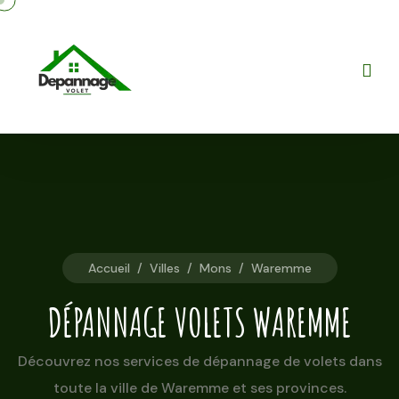
Accueil
/
Villes
/
Mons
/
Waremme
DÉPANNAGE VOLETS WAREMME
Découvrez nos services de dépannage de volets dans
toute la ville de Waremme et ses provinces.