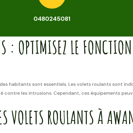
0480245081
S : OPTIMISEZ LE FONCTIO
 des habitants sont essentiels. Les volets roulants sont ind
rité contre les intrusions. Cependant, ces équipements peu
ES VOLETS ROULANTS À AWA