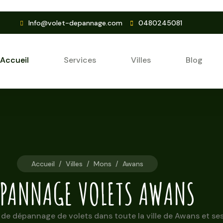
Info@volet-depannage.com
0480245081
Accueil
Services
Villes
Blog
Accueil
/
Villes
/
Mons
/
Awans
PANNAGE VOLETS AWANS
de dépannage de volets dans toute la ville de Awans et ses