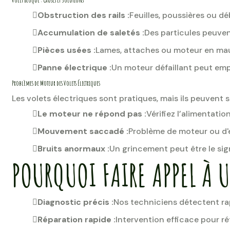
Volet Bloqué : Causes et Solutions
Obstruction des rails :
Feuilles, poussières ou 
Accumulation de saletés :
Des particules peuvent
Pièces usées :
Lames, attaches ou moteur en mau
Panne électrique :
Un moteur défaillant peut em
Problèmes de Moteur des Volets Électriques
Les volets électriques sont pratiques, mais ils peuvent 
Le moteur ne répond pas :
Vérifiez l’alimentation
Mouvement saccadé :
Problème de moteur ou d'
Bruits anormaux :
Un grincement peut être le si
POURQUOI FAIRE APPEL À 
Diagnostic précis :
Nos techniciens détectent ra
Réparation rapide :
Intervention efficace pour rét