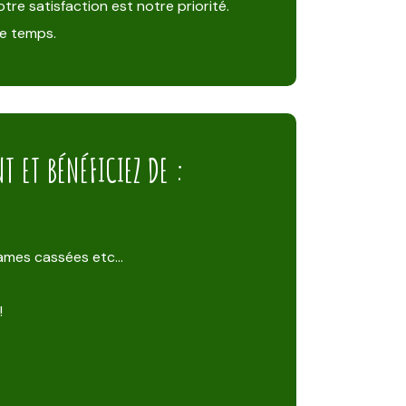
tre satisfaction est notre priorité.
de temps.
 ET BÉNÉFICIEZ DE :
 lames cassées etc…
!