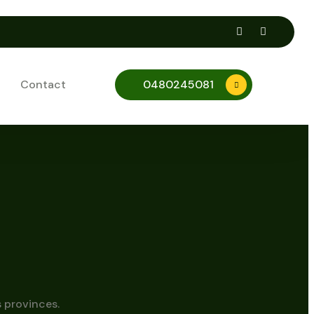
Contact
0480245081
 provinces.