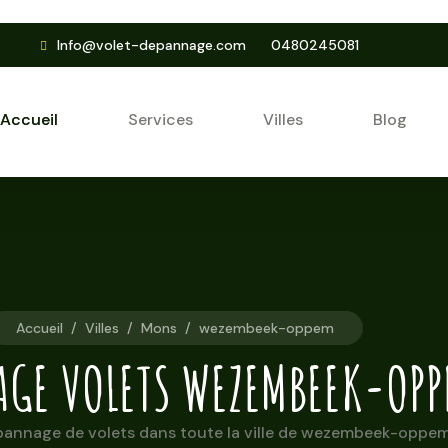
Info@volet-depannage.com
0480245081
Accueil
Services
Villes
Blog
Accueil
/
Villes
/
Mons
/
wezembeek-oppem
GE VOLETS WEZEMBEEK-OPP
annage de volets dans toute la ville de wezembeek-oppem 