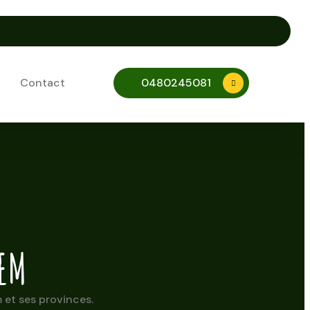
Contact
0480245081
EM
et ses provinces.