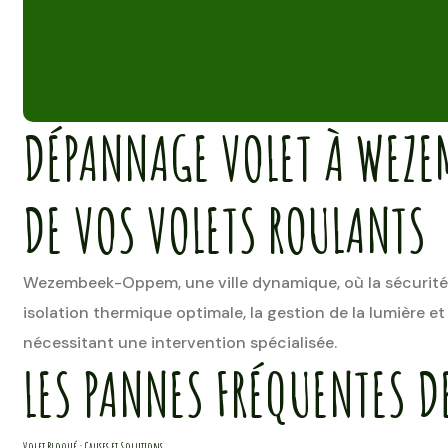
DÉPANNAGE VOLET À WEZE
DE VOS VOLETS ROULANTS
Wezembeek-Oppem, une ville dynamique, où la sécurité e
isolation thermique optimale, la gestion de la lumière 
nécessitant une intervention spécialisée.
LES PANNES FRÉQUENTES D
Volet Bloqué : Causes et Solutions