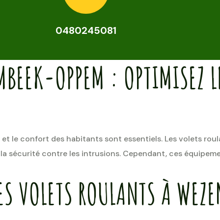
0480245081
MBEEK-OPPEM : OPTIMISEZ 
t le confort des habitants sont essentiels. Les volets rou
et la sécurité contre les intrusions. Cependant, ces équip
ES VOLETS ROULANTS À WEZ