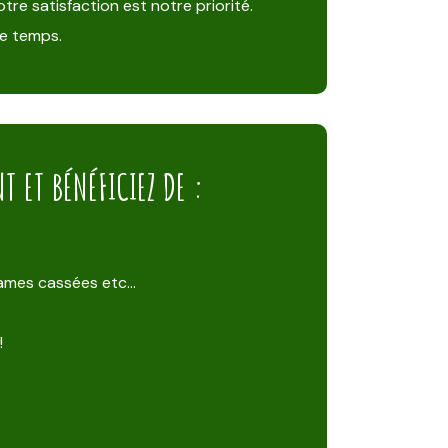
tre satisfaction est notre priorité.
de temps.
 ET BÉNÉFICIEZ DE :
 lames cassées etc…
!