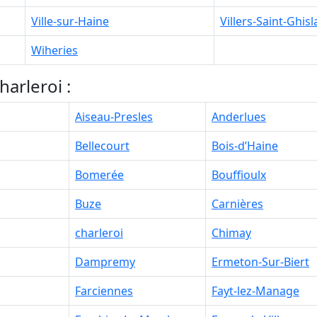
Ville-sur-Haine
Villers-Saint-Ghisl
Wiheries
arleroi :
Aiseau-Presles
Anderlues
Bellecourt
Bois-d’Haine
Bomerée
Bouffioulx
Buze
Carnières
charleroi
Chimay
Dampremy
Ermeton-Sur-Biert
Farciennes
Fayt-lez-Manage