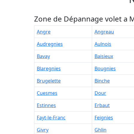
Zone de Dépannage volet a M
Angre
Angreau
Audregnies
Aulnois
Bavay
Baisieux
Blaregnies
Bougnies
Brugelette
Binche
Cuesmes
Dour
Estinnes
Erbaut
Fayt-le-Franc
Feignies
Givry
Ghlin