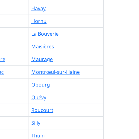
Havay
Hornu
La Bouverie
Maisières
rre
Maurage
oc
Montrœul-sur-Haine
Obourg
Quévy
Roucourt
Silly
Thuin