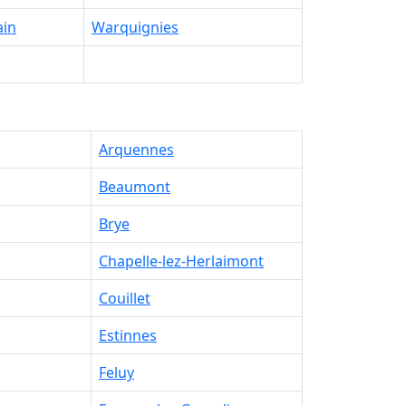
ain
Warquignies
Arquennes
Beaumont
Brye
Chapelle-lez-Herlaimont
Couillet
Estinnes
Feluy