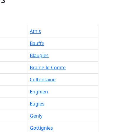
Athis
Bauffe
Blaugies
Braine-le-Comte
Colfontaine
Enghien
Eugies
Genly
Gottignies