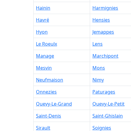
Hainin
Harmignies
Havré
Hensies
Hyon
Jemappes
Le Roeulx
Lens
Manage
Marchipont
Mesvin
Mons
Neufmaison
Nimy
Onnezies
Paturages
Quevy-Le-Grand
Quevy-Le-Petit
Saint-Denis
Saint-Ghislain
Sirault
Soignies