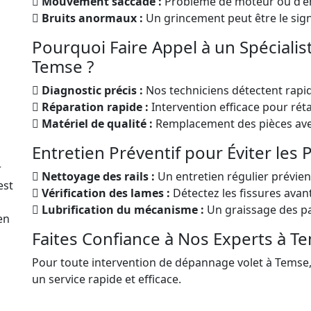
Mouvement saccadé :
Problème de moteur ou d'e
Bruits anormaux :
Un grincement peut être le sig
Pourquoi Faire Appel à un Spéciali
Temse ?
Diagnostic précis :
Nos techniciens détectent rapi
Réparation rapide :
Intervention efficace pour rétab
Matériel de qualité :
Remplacement des pièces avec
Entretien Préventif pour Éviter les
r
Nettoyage des rails :
Un entretien régulier prévien
est
Vérification des lames :
Détectez les fissures avan
Lubrification du mécanisme :
Un graissage des pa
en
Faites Confiance à Nos Experts à T
Pour toute intervention de dépannage volet à Temse,
un service rapide et efficace.