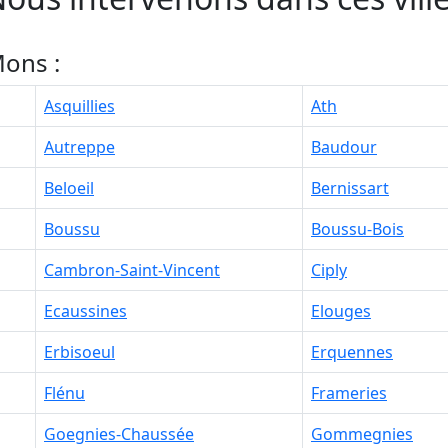
ons :
Asquillies
Ath
Autreppe
Baudour
Beloeil
Bernissart
Boussu
Boussu-Bois
Cambron-Saint-Vincent
Ciply
Ecaussines
Elouges
Erbisoeul
Erquennes
Flénu
Frameries
Goegnies-Chaussée
Gommegnies