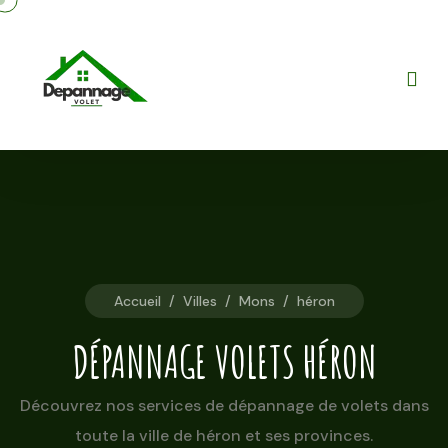
Accueil
/
Villes
/
Mons
/
héron
DÉPANNAGE VOLETS HÉRON
Découvrez nos services de dépannage de volets dans
toute la ville de héron et ses provinces.