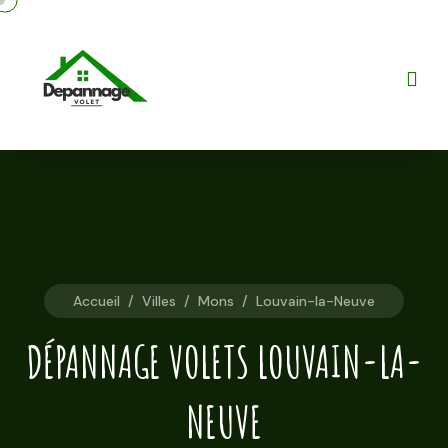
Accueil
/
Villes
/
Mons
/
Louvain-la-Neuve
DÉPANNAGE VOLETS LOUVAIN-LA-
NEUVE