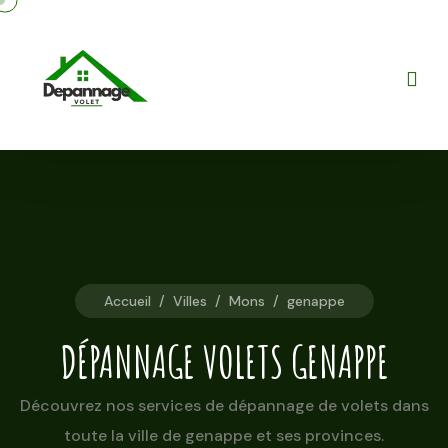
Accueil
/
Villes
/
Mons
/
genappe
DÉPANNAGE VOLETS GENAPPE
Découvrez nos services de dépannage de volets dans
toute la ville de genappe et ses provinces.