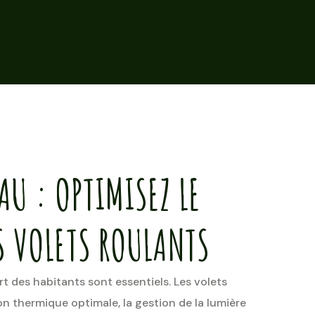
AU : OPTIMISEZ LE
 VOLETS ROULANTS
rt des habitants sont essentiels. Les volets
on thermique optimale, la gestion de la lumière