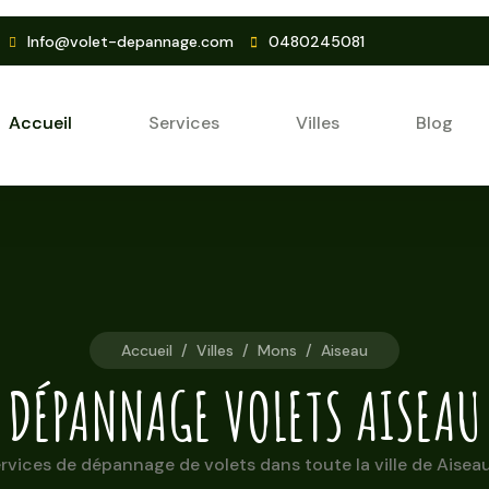
Info@volet-depannage.com
0480245081
Accueil
Services
Villes
Blog
Accueil
/
Villes
/
Mons
/
Aiseau
DÉPANNAGE VOLETS AISEAU
vices de dépannage de volets dans toute la ville de Aiseau