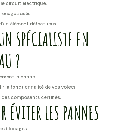
 le circuit électrique.
renages usés.
 d'un élément défectueux.
UN SPÉCIALISTE EN
AU ?
ement la panne.
ir la fonctionnalité de vos volets.
des composants certifiés.
R ÉVITER LES PANNES
les blocages.