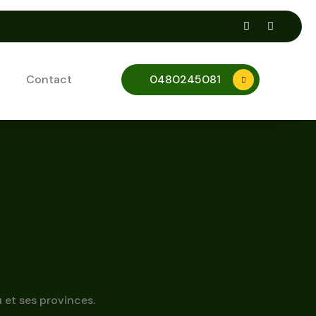
Contact
0480245081
 et ses provinces.