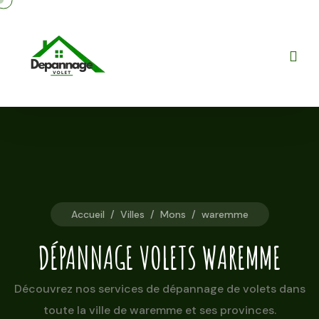
Accueil
/
Villes
/
Mons
/
waremme
DÉPANNAGE VOLETS WAREMME
Découvrez nos services de dépannage de volets dans
toute la ville de waremme et ses provinces.