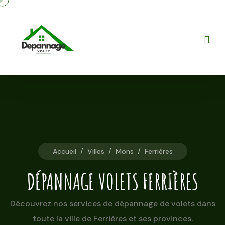
Accueil
/
Villes
/
Mons
/
Ferrières
DÉPANNAGE VOLETS FERRIÈRES
Découvrez nos services de dépannage de volets dans
toute la ville de Ferrières et ses provinces.