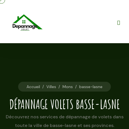
Accueil
/
Villes
/
Mons
/
basse-lasne
DÉPANNAGE VOLETS BASSE-LASNE
Découvrez nos services de dépannage de volets dans
toute la ville de basse-lasne et ses provinces.