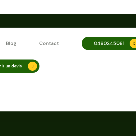
Blog
Contact
0480245081
ir un devis