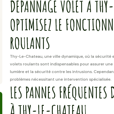
DÉPANNAGE VOLET À THY-
OPTIMISEZ LE FONCTIONN
ROULANTS
Thy-Le-Chateau, une ville dynamique, où la sécurité e
volets roulants sont indispensables pour assurer une 
lumière et la sécurité contre les intrusions. Cepend
problèmes nécessitant une intervention spécialisée.
LES PANNES FRÉQUENTES 
À THY-LE-CHATEAU