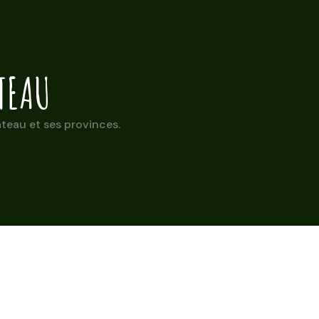
TEAU
teau et ses provinces.