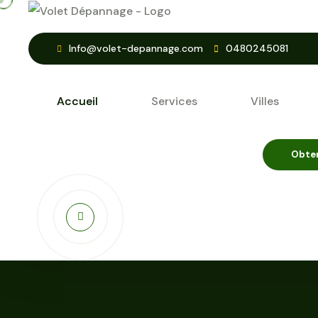
Info@volet-depannage.com
0480245081
Accueil
Services
Villes
Obten