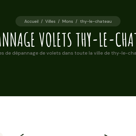
Accueil
/
Villes
/
Mons
/
thy-le-chateau
ANNAGE VOLETS THY-LE-CHA
s de dépannage de volets dans toute la ville de thy-le-cha