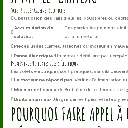
Volet Bloqué : Causes et Solutions
Obstruction des rails :
Feuilles, poussières ou déb
Accumulation de
Des particules peuvent s’infi
saletés :
et la fermeture.
Pièces usées :
Lames, attaches ou moteur en mauvai
Panne électrique :
Un moteur défaillant peut empêc
Problèmes de Moteur des Volets Électriques
Les volets électriques sont pratiques, mais ils peuven
Le moteur ne répond pas :
Vérifiez l’alimentation et
Mouvement saccadé :
Problème de moteur ou d'eng
Bruits anormaux :
Un grincement peut être le signe
POURQUOI FAIRE APPEL À 