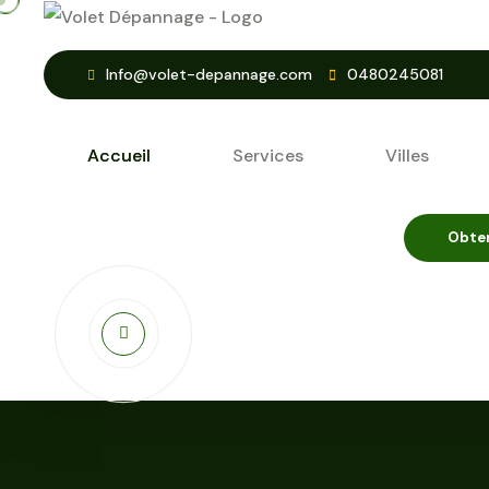
Info@volet-depannage.com
0480245081
Accueil
Services
Villes
Obten