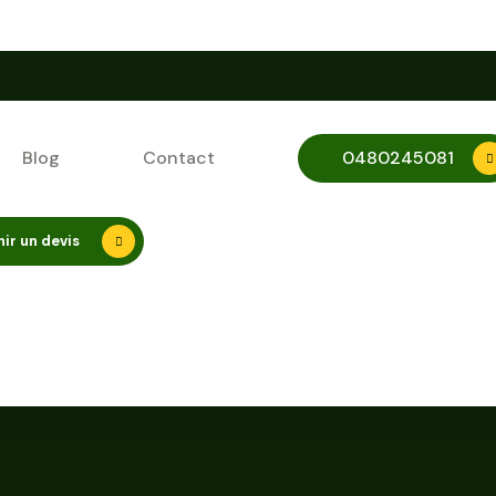
Blog
Contact
0480245081
ir un devis