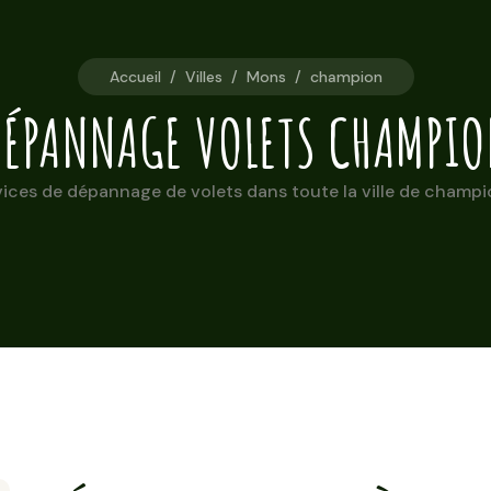
Accueil
/
Villes
/
Mons
/
champion
ÉPANNAGE VOLETS CHAMPI
ices de dépannage de volets dans toute la ville de champio