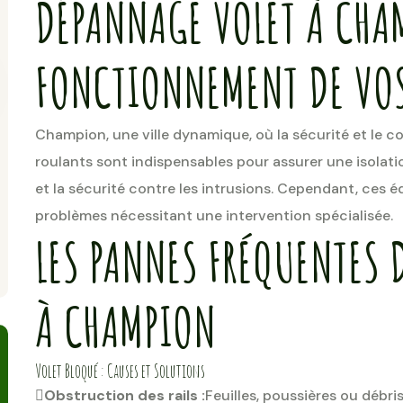
DÉPANNAGE VOLET À CHAM
FONCTIONNEMENT DE VOS
Champion, une ville dynamique, où la sécurité et le co
roulants sont indispensables pour assurer une isolati
et la sécurité contre les intrusions. Cependant, ces
problèmes nécessitant une intervention spécialisée.
LES PANNES FRÉQUENTES 
À CHAMPION
Volet Bloqué : Causes et Solutions
Obstruction des rails :
Feuilles, poussières ou déb