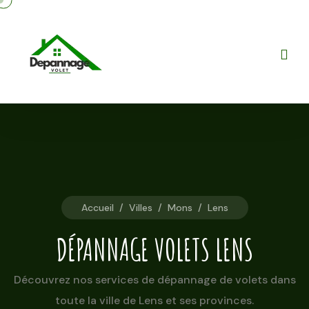
Accueil
/
Villes
/
Mons
/
Lens
DÉPANNAGE VOLETS LENS
Découvrez nos services de dépannage de volets dans
toute la ville de Lens et ses provinces.