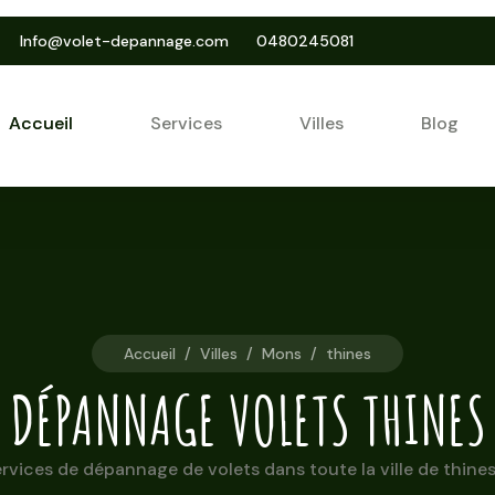
Info@volet-depannage.com
0480245081
Accueil
Services
Villes
Blog
Accueil
/
Villes
/
Mons
/
thines
DÉPANNAGE VOLETS THINES
vices de dépannage de volets dans toute la ville de thines