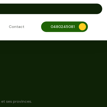
Contact
0480245081
 et ses provinces.