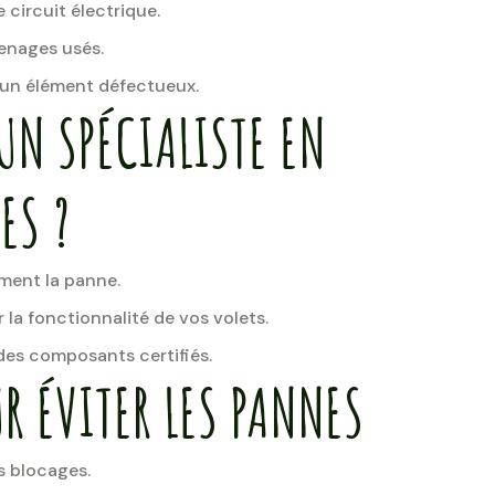
e circuit électrique.
enages usés.
'un élément défectueux.
UN SPÉCIALISTE EN
ES ?
ment la panne.
r la fonctionnalité de vos volets.
es composants certifiés.
R ÉVITER LES PANNES
s blocages.