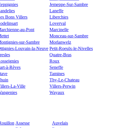
eppignies
Jemeppe-Sur-Sambre
andelies
Laneffe
es Bons Villers
Liberchies
odelinsart
Loverval
archienne-au-Pont
Marcinelle
ettet
Monceau-sur-Sambre
ontignies-sur-Sambre
Morlanwelz
ttignies-Louvain-la-Neuve
Petit-Roeulx-le-Nivelles
resles
Quatre-Bras
osseignies
Roux
art-à-Rèves
Seneffe
tave
Tamines
huin
Thy-Le-Chateau
illers-La-Ville
Villers-Perwin
angenies
Wayaux
ouillon
Assesse
Auvelais