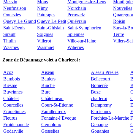
Mesvin
Mons
Montignies-lez-Lens
Montignie
Neufmaison
Nimy
Noirchain
Nouvelles
Onnezies
Paturages
Peruwelz
Quaregno
Quevy-Le-Grand
Quevy-Le-Petit
Quiévrain
Roisin
Saint-Denis
Saint-Ghislain
Saint-Symphorien
Sars-la-Br
Sirault
Soignies
Spiennes
Tertre
Thulin
Villerot
Ville-sur-Haine
Villers-Sa
Wasmes
Wasmuel
Wiheries
Zone de Dépannage volet a Charleroi :
Acoz
Aiseau
Aiseau-Presles
A
Bambois
Baulers
Bellecourt
B
Biesme
Binche
Bomerée
B
Buvrinnes
Bure
Buze
C
Châtelet
Châtelineau
charleroi
C
Courcelles
Court-St-Etienne
Dampremy
E
Erquelinnes
Familleureux
Farciennes
F
Fleurus
Fontaine-l’Eveque
Forchies-La-Marche
F
Froidchapelle
Gembloux
Genappe
G
Godarville
Gosselies
Gougnies
G