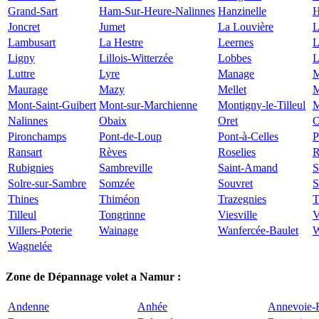
Grand-Sart
Ham-Sur-Heure-Nalinnes
Hanzinelle
H
Joncret
Jumet
La Louvière
L
Lambusart
La Hestre
Leernes
L
Ligny
Lillois-Witterzée
Lobbes
L
Luttre
Lyre
Manage
M
Maurage
Mazy
Mellet
M
Mont-Saint-Guibert
Mont-sur-Marchienne
Montigny-le-Tilleul
M
Nalinnes
Obaix
Oret
O
Pironchamps
Pont-de-Loup
Pont-à-Celles
P
Ransart
Rèves
Roselies
R
Rubignies
Sambreville
Saint-Amand
S
Solre-sur-Sambre
Somzée
Souvret
S
Thines
Thiméon
Trazegnies
T
Tilleul
Tongrinne
Viesville
V
Villers-Poterie
Wainage
Wanfercée-Baulet
W
Wagnelée
Zone de Dépannage volet a Namur :
Andenne
Anhée
Annevoie-R