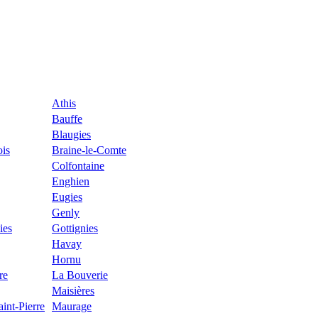
Athis
Bauffe
Blaugies
is
Braine-le-Comte
Colfontaine
Enghien
Eugies
Genly
ies
Gottignies
Havay
Hornu
re
La Bouverie
Maisières
int-Pierre
Maurage