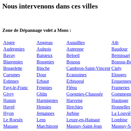
Nous intervenons dans ces villes
Zone de Dépannage volet a Mons :
Angre
Angreau
Asquillies
Ath
Audregnies
Aulnois
Autreppe
Baudour
Bavay
Baisieux
Beloeil
Bernissart
Blaregnies
Bougnies
Boussu
Boussu-Bo
Brugelette
Binche
Cambron-Saint-Vincent
Ciply
Cuesmes
Dour
Ecaussines
Elouges
Estinnes
Erbaut
Erbisoeul
Erquennes
Fayt-le-Franc
Feignies
Flénu
Frameries
Givry
Ghlin
Goegnies-Chaussée
Gommegn
Hainin
Harmignies
Harveng
Hautrage
Havré
Hensies
Herchies
Honnelles
Hyon
Jemappes
Jurbise
La Louviè
Le Roeulx
Lens
Leuze-en-Hainaut
Lombise
Manage
Marchipont
Masnuy-Saint-Jean
Masnuy-Sa