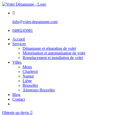
Info@volet-depannage.com
0480245081
Accueil
Services
Dépannage et réparation de volet
Motorisation et automatisation de volet
Remplacement et installation de volet
Villes
Mons
Charleroi
Namur
Liège
Bruxelles
Alentours Bruxelles
Blog
Contact
0480245081
Obtenir un devis