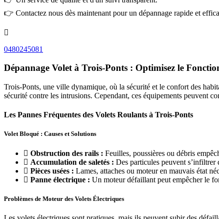
👉 Contactez nous dès maintenant pour un dépannage rapide et effica
0480245081
Dépannage Volet à Trois-Ponts : Optimisez le Foncti
Trois-Ponts, une ville dynamique, où la sécurité et le confort des habit
sécurité contre les intrusions. Cependant, ces équipements peuvent con
Les Pannes Fréquentes des Volets Roulants à Trois-Ponts
Volet Bloqué : Causes et Solutions
Obstruction des rails :
Feuilles, poussières ou débris empêc
Accumulation de saletés :
Des particules peuvent s’infiltrer 
Pièces usées :
Lames, attaches ou moteur en mauvais état néce
Panne électrique :
Un moteur défaillant peut empêcher le fo
Problèmes de Moteur des Volets Électriques
Les volets électriques sont pratiques, mais ils peuvent subir des défail