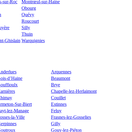
s-sur-Roc
Montrœul-sur-Haine
Obourg
n
Quévy
Roucourt
uyère
Silly
Thuin
int-Ghislain
Warquignies
nderlues
Arquennes
ois-d’Haine
Beaumont
ouffioulx
Brye
arnières
Chapelle-lez-Herlaimont
himay
Couillet
rmeton-Sur-Biert
Estinnes
ayt-lez-Manage
Feluy
osses-la-Ville
Frasnes-lez-Gosselies
erpinnes
Gilly
outroux
Gouy-lez-Piéton