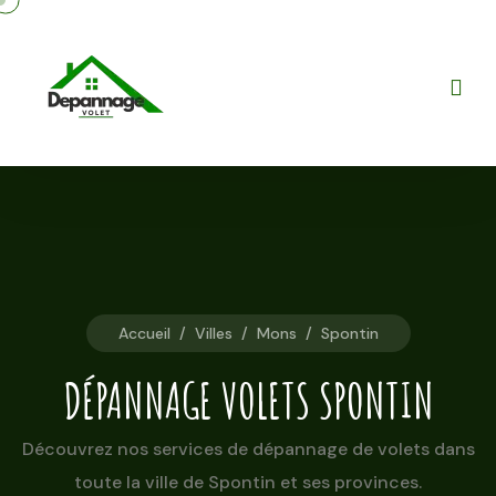
Accueil
/
Villes
/
Mons
/
Spontin
DÉPANNAGE VOLETS SPONTIN
Découvrez nos services de dépannage de volets dans
toute la ville de Spontin et ses provinces.