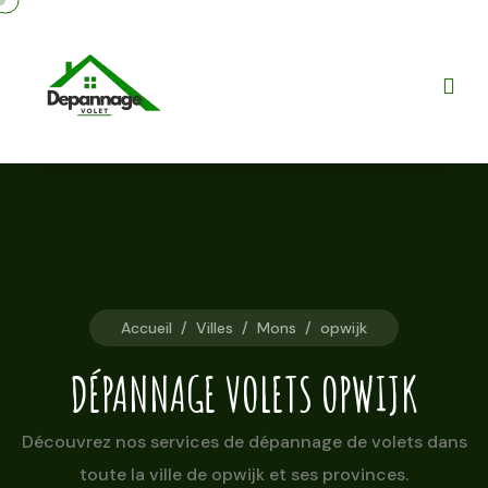
Accueil
/
Villes
/
Mons
/
opwijk
DÉPANNAGE VOLETS OPWIJK
Découvrez nos services de dépannage de volets dans
toute la ville de opwijk et ses provinces.