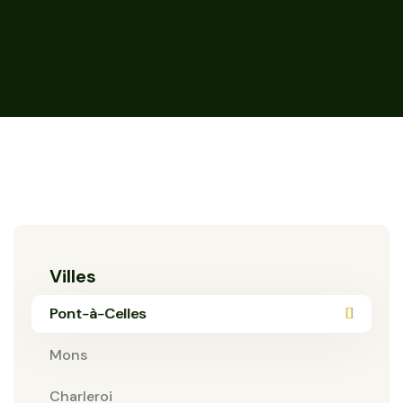
Villes
Pont-à-Celles
Mons
Charleroi