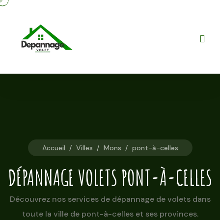
Accueil
/
Villes
/
Mons
/
pont-à-celles
DÉPANNAGE VOLETS PONT-À-CELLES
Découvrez nos services de dépannage de volets dans
toute la ville de pont-à-celles et ses provinces.