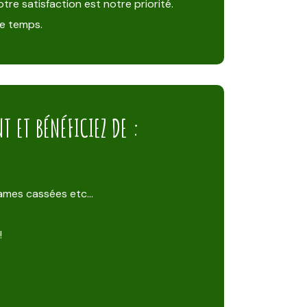
tre satisfaction est notre priorité.
de temps.
 ET BÉNÉFICIEZ DE :
 lames cassées etc…
!