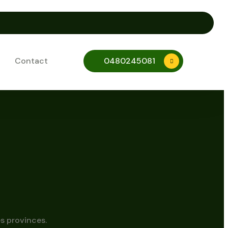
Contact
0480245081
s provinces.