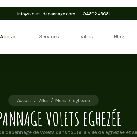
Info@volet-depannage.com
0480245081
Accueil
Services
Villes
Blog
Accueil
/
Villes
/
Mons
/
eghezée
PANNAGE VOLETS EGHEZÉE
e dépannage de volets dans toute la ville de eghezée et se