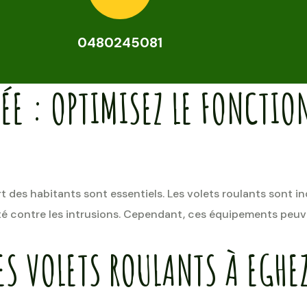
0480245081
ÉE : OPTIMISEZ LE FONCTI
rt des habitants sont essentiels. Les volets roulants sont i
rité contre les intrusions. Cependant, ces équipements peu
ES VOLETS ROULANTS À EGHE