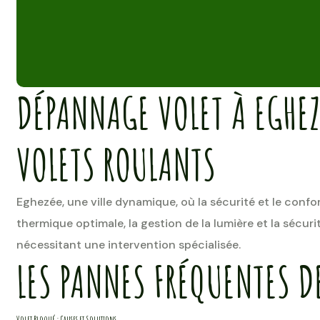
DÉPANNAGE VOLET À EGHEZ
VOLETS ROULANTS
Eghezée, une ville dynamique, où la sécurité et le confo
thermique optimale, la gestion de la lumière et la sécu
nécessitant une intervention spécialisée.
LES PANNES FRÉQUENTES D
Volet Bloqué : Causes et Solutions